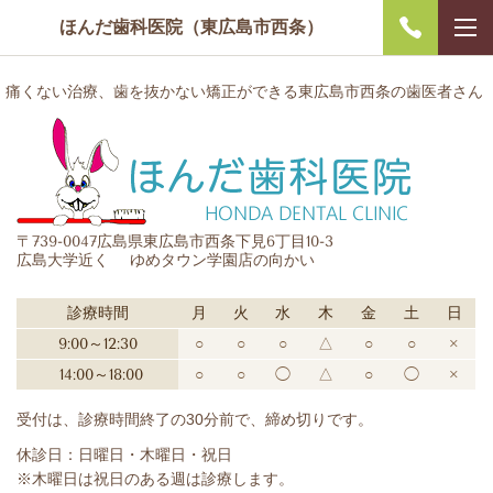
ほんだ歯科医院（東広島市西条）
痛くない治療、歯を抜かない矯正ができる東広島市西条の歯医者さん
〒739-0047広島県東広島市西条下見6丁目10-3
広島大学近く ゆめタウン学園店の向かい
診療時間
月
火
水
木
金
土
日
9:00～12:30
○
○
○
△
○
○
×
14:00～18:00
○
○
◯
△
○
◯
×
受付は、診療時間終了の30分前で、締め切りです。
休診日：日曜日・木曜日・祝日
※木曜日は祝日のある週は診療します。