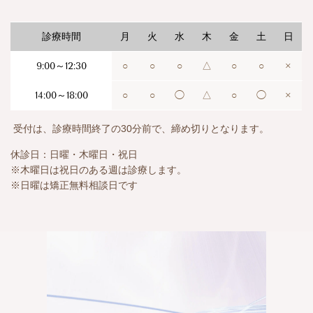
診療時間
月
火
水
木
金
土
日
9:00～12:30
○
○
○
△
○
○
×
14:00～18:00
○
○
◯
△
○
◯
×
受付は、診療時間終了の30分前で、締め切りとなります。
休診日：日曜・木曜日・祝日
※木曜日は祝日のある週は診療します。
※日曜は矯正無料相談日です